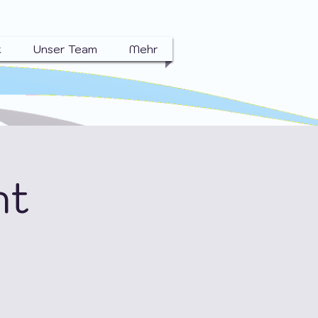
t
Unser Team
Mehr
ht