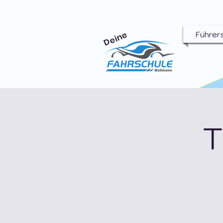
Deine
Führer
T