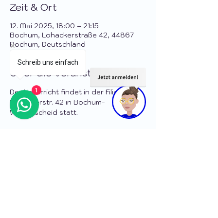
Zeit & Ort
12. Mai 2025, 18:00 – 21:15
Bochum, Lohackerstraße 42, 44867
Bochum, Deutschland
Schreib uns einfach
Über die Veranstaltung
1
Der Unterricht findet in der Filiale 
Lohackerstr. 42 in Bochum-
Wattenscheid statt.
Diese Veranstaltung teilen