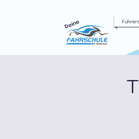
Deine
Führer
T