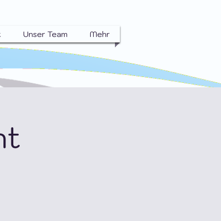
t
Unser Team
Mehr
ht