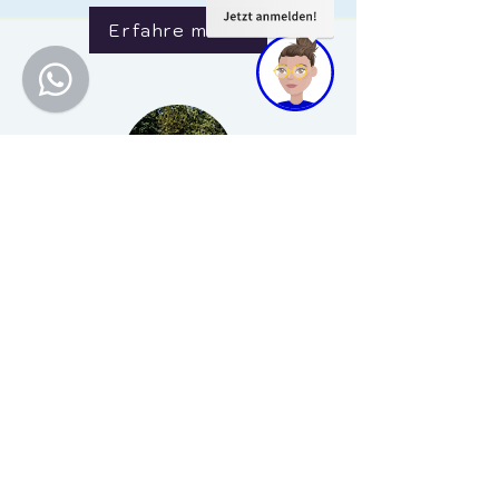
Erfahre mehr
B197 - Schaltkompetenz
Schalten ja, aber bitte nicht in
der Prüfung.
Die Schlüsselzahl B197
ermöglicht es Dir genau das zu
tun.
Erfahre mehr