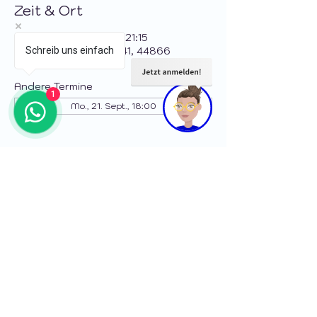
Zeit & Ort
04. Mai 2026, 18:00 – 21:15
Bochum, Weststraße 41, 44866
Schreib uns einfach
Bochum, Deutschland
Andere Termine
1
Mo., 21. Sept., 18:00
Diese Veranstaltung teilen
© 2026 fahrschule-bollmann.com. Erstellt
mit
Wix.com
Datenschutz
Cookies
Impressum