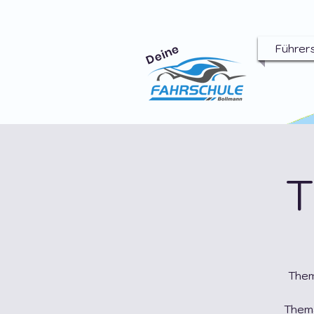
Deine
Führer
T
Them
Thema