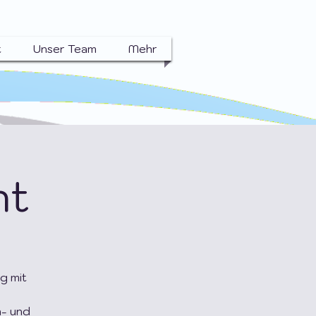
t
Unser Team
Mehr
ht
g mit
n- und